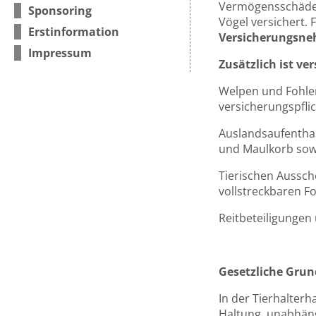
Vermögensschäden 
Sponsoring
Vögel versichert.
Erstinformation
Versicherungsneh
Impressum
Zusätzlich ist ver
Welpen und Fohlen
versicherungspfli
Auslandsaufenthal
und Maulkorb sow
Tierischen Aussch
vollstreckbaren F
Reitbeteiligungen
Gesetzliche Grun
In der Tierhalterh
Haltung, unabhäng