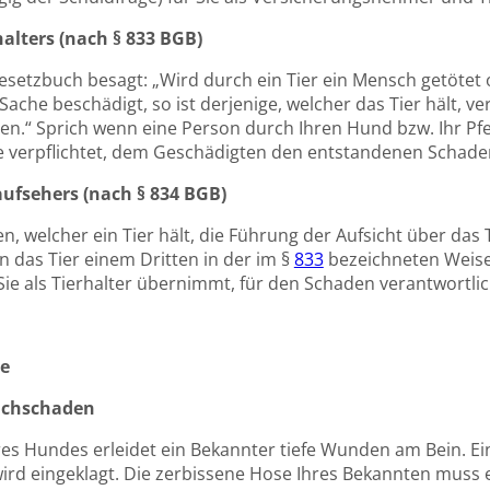
alters (nach § 833 BGB)
esetzbuch besagt: „Wird durch ein Tier ein Mensch getötet
 Sache beschädigt, so ist derjenige, welcher das Tier hält, 
en.“ Sprich wenn eine Person durch Ihren Hund bzw. Ihr Pfe
ie verpflichtet, dem Geschädigten den entstandenen Schade
aufsehers (nach § 834 BGB)
n, welcher ein Tier hält, die Führung der Aufsicht über das
n das Tier einem Dritten in der im §
833
bezeichneten Weise 
Sie als Tierhalter übernimmt, für den Schaden verantwortlic
le
achschaden
res Hundes erleidet ein Bekannter tiefe Wunden am Bein. Ei
rd eingeklagt. Die zerbissene Hose Ihres Bekannten muss e